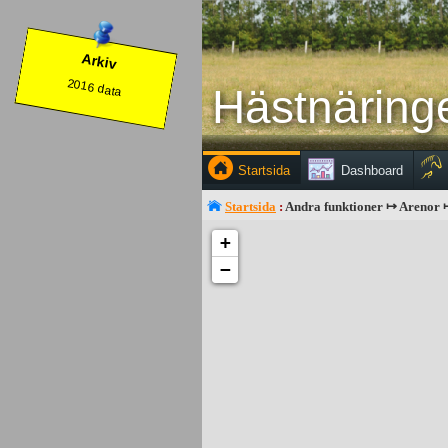
Arkiv
2016 data
Hästnäringen
Select design option:
Option 1
Startsida
Dashboard
Option 2
Startsida
:
Andra funktioner ↦ Arenor ↦
+
−