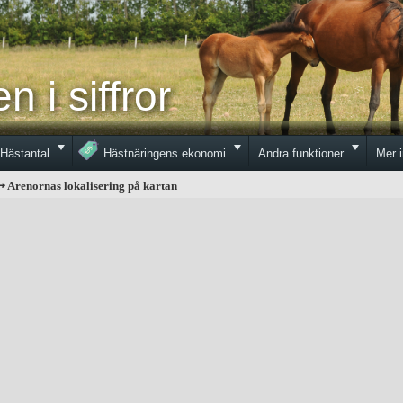
 i siffror
Toggle
Toggle
Toggle
Hästantal
Hästnäringens ekonomi
Andra funktioner
Mer 
 Arenornas lokalisering på kartan